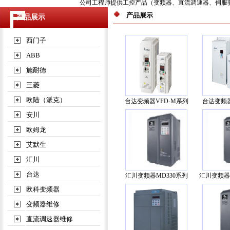
公司工程师提供工控产品（变频器、直流调速器、伺服驱动器
产品展示
产品展示
西门子
ABB
施耐德
三菱
欧陆（派克）
台达变频器VFD-M系列
台达变频器
安川
欧姆龙
艾默生
汇川
台达
汇川变频器MD330系列
汇川变频器
欧科变频器
变频器维修
直流调速器维修