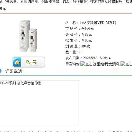
（变频器、直流调速器、伺服驱动器、PLC、触摸屏等）技术咨询及维修服务！欢迎来电 13
展示
名 称：台达变频器VFD-M系列
市 场 价：
￥100元
会 员 价：
￥88元
批 发 价：￥88元
浏 览 量：
394次
数 量：0
发布日期：2026/5/18 15:26:14
留言询价: